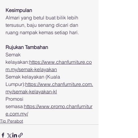
Kesimpulan
Almari yang betul buat bilik lebih 
tersusun, baju senang dicari dan 
ruang nampak kemas setiap hari.
Rujukan Tambahan
Semak 
kelayakan:
https://www.chanfurniture.co
m.my/semak-kelayakan
Semak kelayakan (Kuala 
Lumpur):
https://www.chanfurniture.com.
my/semak-kelayakan-kl
Promosi 
semasa:
https://www.promo.chanfurnitur
e.com.my/
Tip Perabot