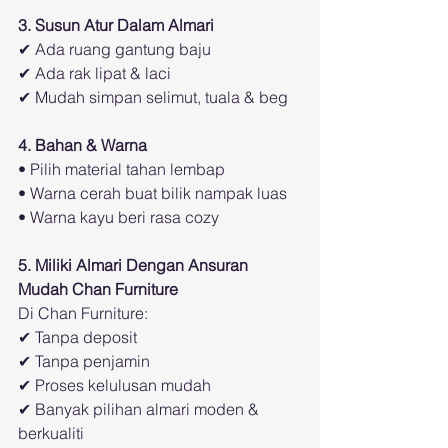
3. Susun Atur Dalam Almari
✔ Ada ruang gantung baju
✔ Ada rak lipat & laci
✔ Mudah simpan selimut, tuala & beg
4. Bahan & Warna
• Pilih material tahan lembap
• Warna cerah buat bilik nampak luas
• Warna kayu beri rasa cozy
5. Miliki Almari Dengan Ansuran 
Mudah Chan Furniture
Di Chan Furniture:
✔ Tanpa deposit
✔ Tanpa penjamin
✔ Proses kelulusan mudah
✔ Banyak pilihan almari moden & 
berkualiti