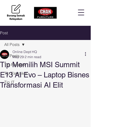
Post
All Posts
Online Dept HQ
All Posts
May 29
2 min read
Tip Memilih MSI Summit
Tip Perabot
E13 AI Evo – Laptop Bisnes
Tip Elektrikal
Tip IT
Transformasi AI Elit