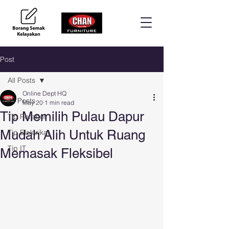
Post
All Posts
Online Dept HQ
All Posts
May 20
1 min read
Tip Memilih Pulau Dapur
Tip Perabot
Mudah Alih Untuk Ruang
Tip Elektrikal
Tip IT
Memasak Fleksibel