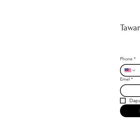
Tawar
Phone
*
Emel
*
Dapa