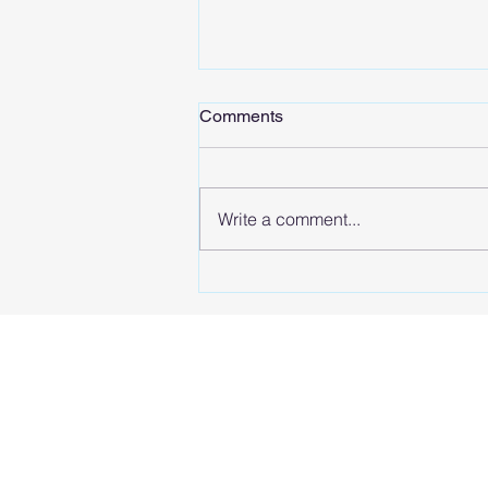
Comments
Write a comment...
Tip Memilih Samsung Galaxy
Z Flip8 (Model 2026) – Ikon
Gaya Peranti Boleh Lipat
Clamshell, Cover Screen
Edge-to-Edge Dan Kuasa
Galaxy AI Pocket-Sized