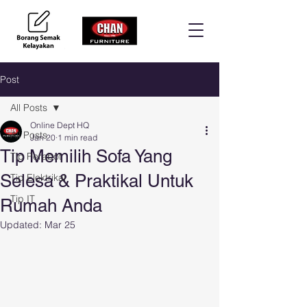
Post
All Posts
Online Dept HQ
All Posts
Jan 20
1 min read
Tip Memilih Sofa Yang
Tip Perabot
Selesa & Praktikal Untuk
Tip Elektrikal
Tip IT
Rumah Anda
Updated:
Mar 25