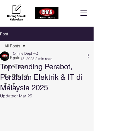
Post
All Posts
Online Dept HQ
All Posts
Dec 13, 2025
2 min read
Top Trending Perabot,
Tip Perabot
Peralatan Elektrik & IT di
Tip Elektrikal
Tip IT
Malaysia 2025
Updated:
Mar 25