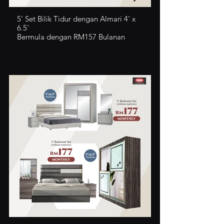
5' Set Bilik Tidur dengan Almari 4' x
6.5'
Bermula dengan RM157 Bulanan