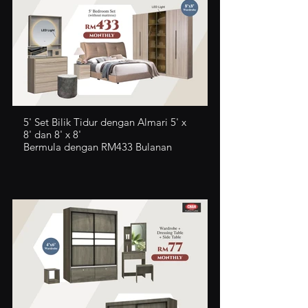
5' Set Bilik Tidur dengan Almari 5' x
8' dan 8' x 8'
Bermula dengan RM433 Bulanan