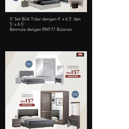
5' Set Bilik Tidur dengan 4' x 6.5' dan
5' x 6.5'
Bermula dengan RM177 Bulanan